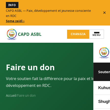
INFO
CAPD ASBL — Paix, développement et jeunesse consciente
×
en RDC
Soma zaidi ›
CAPD ASBL
CHANGIA
MENU
Faire un don
Souten
Votre soutien fait la différence pour la paix et le
développement en RDC.
Kuhus
Accueil
/
Faire un don
Notre
Shugh