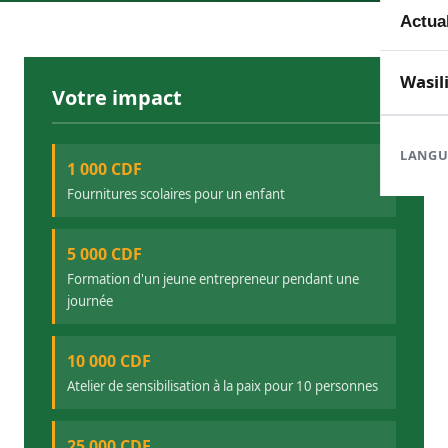
Wan
Toute
Actua
Doma
En c
Nouve
Wasil
Votre impact
Orga
Réali
Com
LANGU
1 000 CDF
Mafu
Rapp
Fournitures scolaires pour un enfant
5 000 CDF
Formation d'un jeune entrepreneur pendant une
journée
10 000 CDF
Atelier de sensibilisation à la paix pour 10 personnes
25 000 CDF