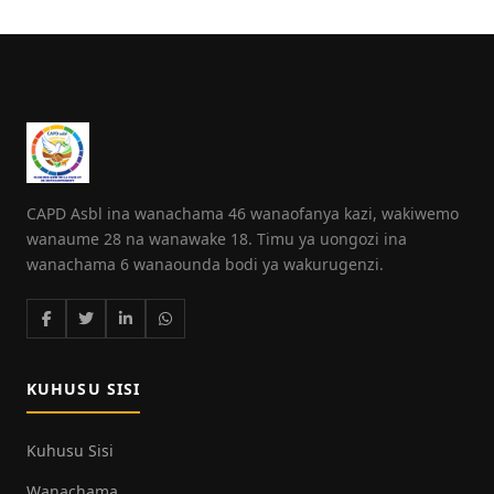
CAPD Asbl ina wanachama 46 wanaofanya kazi, wakiwemo
wanaume 28 na wanawake 18. Timu ya uongozi ina
wanachama 6 wanaounda bodi ya wakurugenzi.
KUHUSU SISI
Kuhusu Sisi
Wanachama