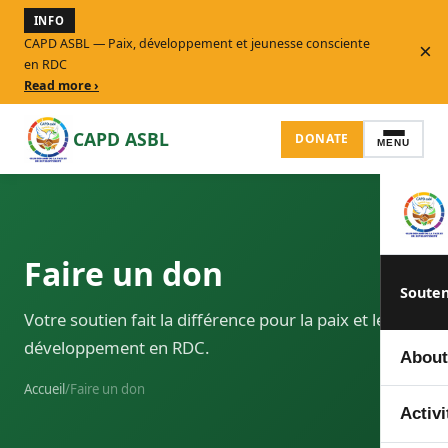
INFO
CAPD ASBL — Paix, développement et jeunesse consciente
×
en RDC
Read more ›
CAPD ASBL
DONATE
MENU
Faire un don
Souten
Votre soutien fait la différence pour la paix et le
développement en RDC.
About
Accueil
/
Faire un don
Notre
Activi