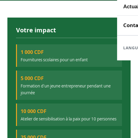
Mem
Toute
Actua
Doma
En c
Nouve
Conta
Votre impact
Orga
Réali
Com
LANGU
1 000 CDF
Train
Rapp
Fournitures scolaires pour un enfant
5 000 CDF
Formation d'un jeune entrepreneur pendant une
journée
10 000 CDF
Atelier de sensibilisation à la paix pour 10 personnes
25 000 CDF