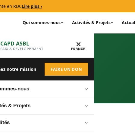
nte en RDC
Lire plus ›
Qui sommes-nous
Activités & Projets
Actual
CAPD ASBL
PAIX & DÉVELOPPEMENT
FERMER
us
ez notre mission
FAIRE UN DON
sommes-nous
 Vision
tés & Projets
bres
s les activités
lités
Votre nom *