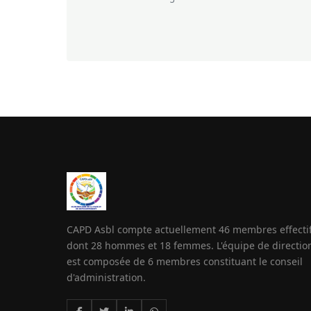
CAPD Asbl compte actuellement 46 membres effecti
dont 28 hommes et 18 femmes. L'équipe de directio
est composée de 6 membres constituant le conseil
d'administration.