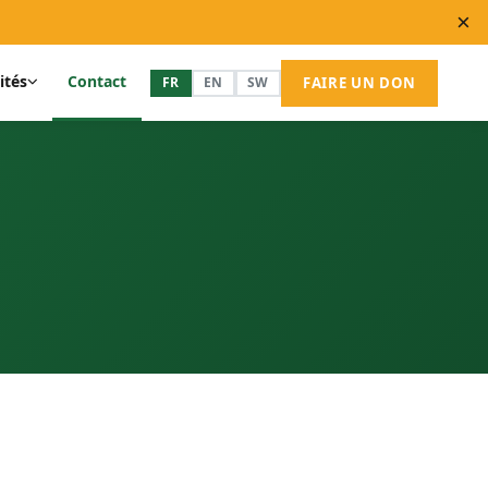
×
ités
Contact
FR
EN
SW
FAIRE UN DON