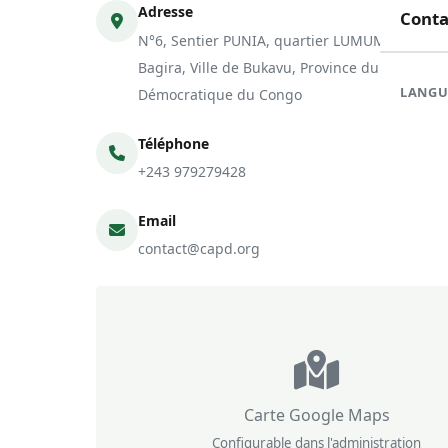
Doma
En c
Nouve
Adresse
Conta
N°6, Sentier PUNIA, quartier LUMUMBA, Co
Orga
Réali
Com
Bagira, Ville de Bukavu, Province du Sud Kivu
LANGU
Démocratique du Congo
Form
Rapp
Téléphone
+243 979279428
Email
contact@capd.org
Carte Google Maps
Configurable dans l'administration