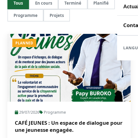
Tous
En cours
Terminé
Planifié
Mem
Toute
Actua
Programme
Projets
Doma
En c
Nouve
Conta
Orga
Réali
Com
PLANNED
LANGU
Form
Rapp
29/07/2026
Programme
CAFÉ JEUNES : Un espace de dialogue pour
une jeunesse engagée.